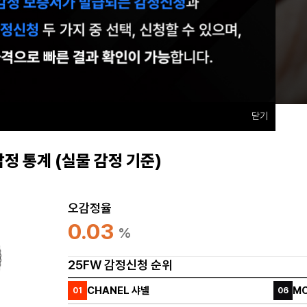
닫기
정 통계 (실물 감정 기준)
오감정율
0.03
%
25FW 감정신청 순위
CHANEL 샤넬
M
01
06