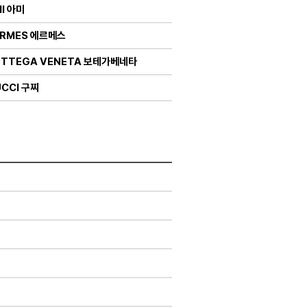
I 아미
ERMES 에르메스
OTTEGA VENETA 보테가베네타
CCI 구찌