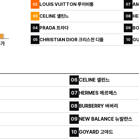
LOUIS VUITTON 루이비통
AM
02
07
CELINE 셀린느
H
03
08
PRADA 프라다
B
04
09
CHRISTIAN DIOR 크리스찬 디올
GU
05
10
06
CELINE 셀린느
07
HERMES 에르메스
08
BURBERRY 버버리
09
NEW BALANCE 뉴발란스
10
GOYARD 고야드