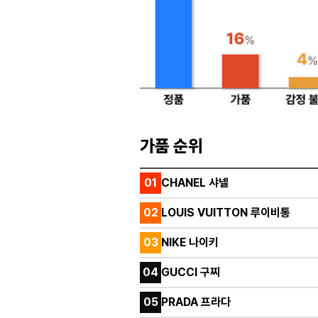
가품 순위
01
CHANEL 샤넬
02
LOUIS VUITTON 루이비통
03
NIKE 나이키
04
GUCCI 구찌
05
PRADA 프라다