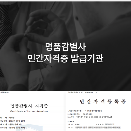
명품감별사
민간자격증 발급기관